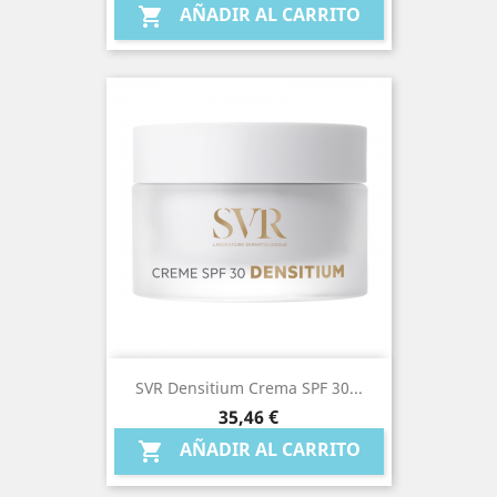
base
AÑADIR AL CARRITO

SVR Densitium Crema SPF 30...
Precio
35,46 €
AÑADIR AL CARRITO
