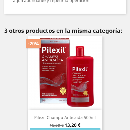
agua abundante y repetir la operación.
3 otros productos en la misma categoría:
-20%
Pilexil Champu Anticaida 500ml
Precio
Precio
13,20 €
16,50 €