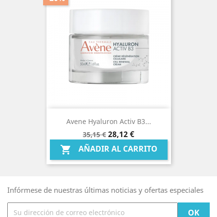
Avene Hyaluron Activ B3...
Precio
Precio
28,12 €
35,15 €
base
AÑADIR AL CARRITO

Infórmese de nuestras últimas noticias y ofertas especiales