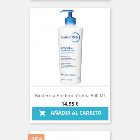
Bioderma Atoderm Crema 500 Ml
Precio
14,95 €
AÑADIR AL CARRITO

-20%