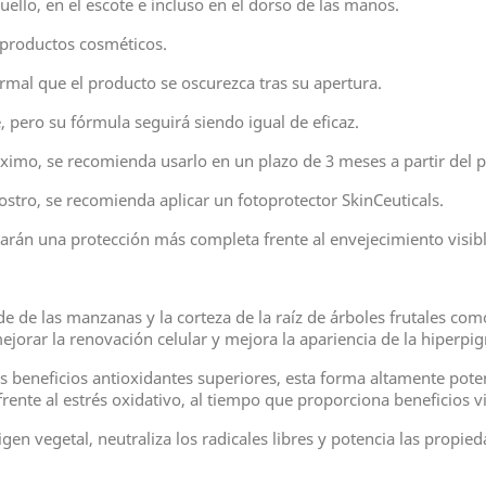
 cuello, en el escote e incluso en el dorso de las manos.
s productos cosméticos.
rmal que el producto se oscurezca tras su apertura.
re, pero su fórmula seguirá siendo igual de eficaz.
áximo, se recomienda usarlo en un plazo de 3 meses a partir del 
rostro, se recomienda aplicar un fotoprotector SkinCeuticals.
ndarán una protección más completa frente al envejecimiento visi
ede de las manzanas y la corteza de la raíz de árboles frutales com
 mejorar la renovación celular y mejora la apariencia de la hiperp
us beneficios antioxidantes superiores, esta forma altamente pote
 frente al estrés oxidativo, al tiempo que proporciona beneficios v
igen vegetal, neutraliza los radicales libres y potencia las propied