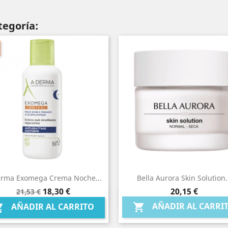
tegoría:
rma Exomega Crema Noche...
Bella Aurora Skin Solution.
Precio
Precio
Precio
18,30 €
20,15 €
21,53 €
Vista rápida
Vista rápida


base
AÑADIR AL CARRI

AÑADIR AL CARRITO
