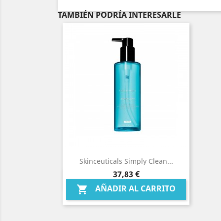
TAMBIÉN PODRÍA INTERESARLE
Skinceuticals Simply Clean...
Precio
37,83 €
Vista rápida

AÑADIR AL CARRITO
