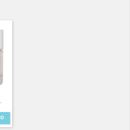
..
TO