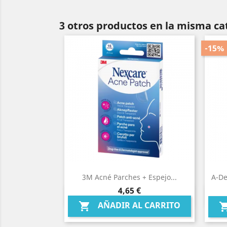
3 otros productos en la misma ca
-15%
3M Acné Parches + Espejo...
A-De
Precio
4,65 €
Vista rápida

AÑADIR AL CARRITO
