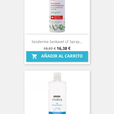
Sesderma Seskavel LF Spray...
Precio
Precio
16,38 €
19,97 €
base
AÑADIR AL CARRITO
