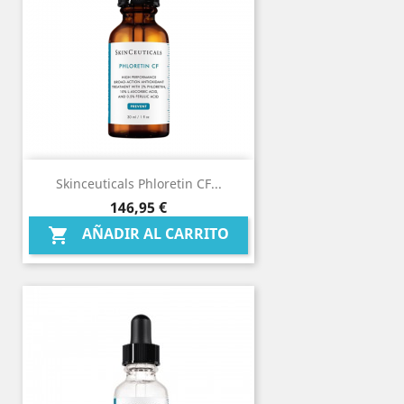
Skinceuticals Phloretin CF...
Precio
146,95 €
AÑADIR AL CARRITO
