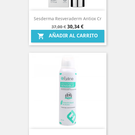
Sesderma Resveraderm Antiox Cr
Precio
Precio
30,34 €
37,00 €
base
AÑADIR AL CARRITO
