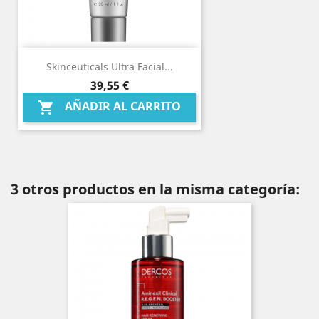
Skinceuticals Ultra Facial...
Precio
39,55 €
AÑADIR AL CARRITO

3 otros productos en la misma categoría: