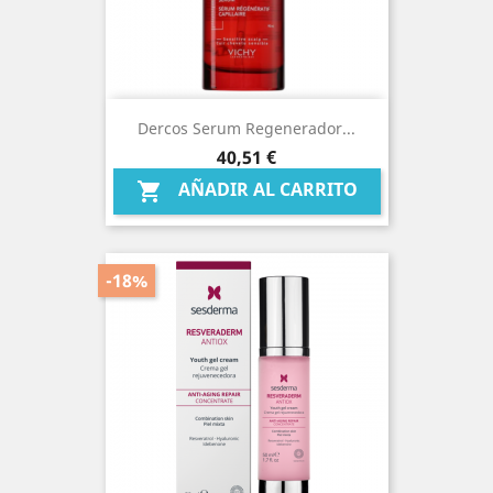
Dercos Serum Regenerador...
Precio
40,51 €
AÑADIR AL CARRITO

-18%