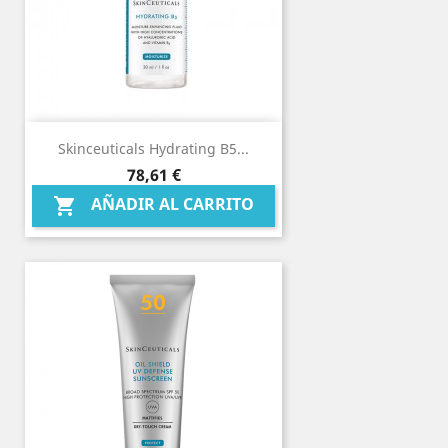
Skinceuticals Hydrating B5...
Precio
78,61 €
AÑADIR AL CARRITO
