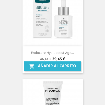
Endocare Hyaluboost Age...
Precio
Precio
39,45 €
46,41 €
base
AÑADIR AL CARRITO
