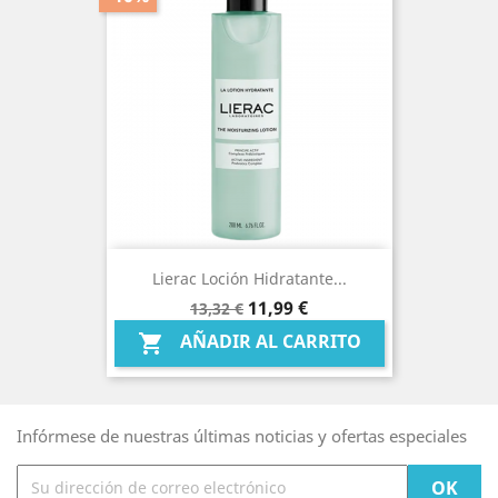
Lierac Loción Hidratante...
Precio
Precio
11,99 €
13,32 €
base
AÑADIR AL CARRITO

Infórmese de nuestras últimas noticias y ofertas especiales