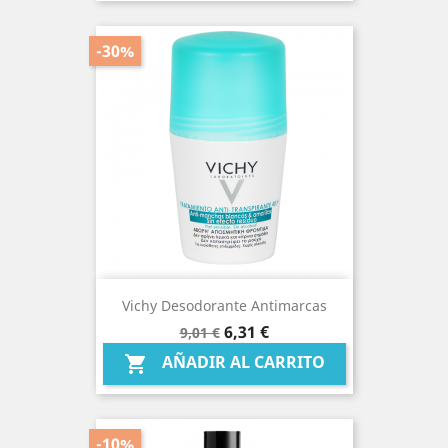
-30%
Vichy Desodorante Antimarcas
Precio
Precio
6,31 €
9,01 €
base
AÑADIR AL CARRITO

-10%