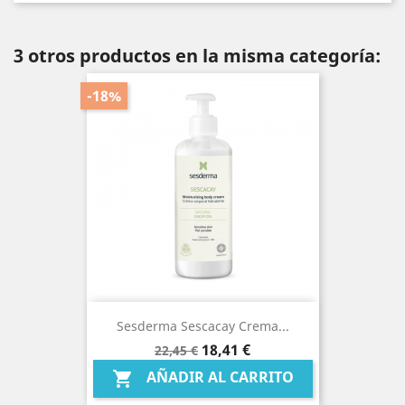
3 otros productos en la misma categoría:
-18%
Sesderma Sescacay Crema...
Precio
Precio
18,41 €
22,45 €
base
AÑADIR AL CARRITO
