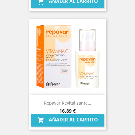
AÑADIR AL CARRITO

Repavar Revitalizante...
Precio
16,89 €
AÑADIR AL CARRITO
