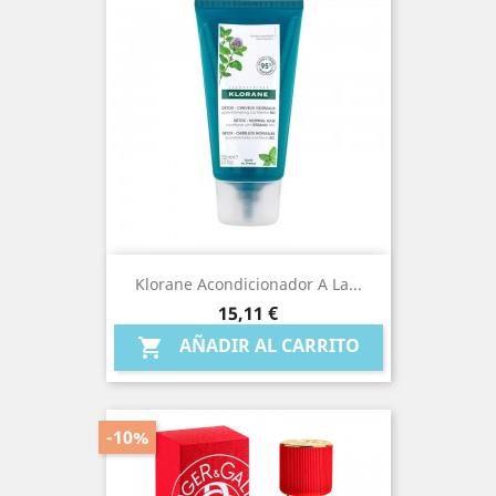
Klorane Acondicionador A La...
Precio
15,11 €
AÑADIR AL CARRITO

-10%