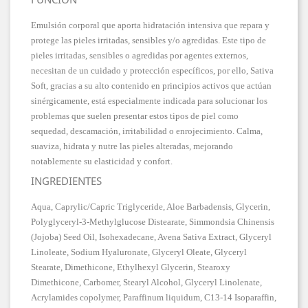
Emulsión corporal que aporta hidratación intensiva que repara y
protege las pieles irritadas, sensibles y/o agredidas. Este tipo de
pieles irritadas, sensibles o agredidas por agentes externos,
necesitan de un cuidado y protección específicos, por ello, Sativa
Soft, gracias a su alto contenido en principios activos que actúan
sinérgicamente, está especialmente indicada para solucionar los
problemas que suelen presentar estos tipos de piel como
sequedad, descamación, irritabilidad o enrojecimiento. Calma,
suaviza, hidrata y nutre las pieles alteradas, mejorando
notablemente su elasticidad y confort.
INGREDIENTES
Aqua, Caprylic/Capric Triglyceride, Aloe Barbadensis, Glycerin,
Polyglyceryl-3-Methylglucose Distearate, Simmondsia Chinensis
(Jojoba) Seed Oil, Isohexadecane, Avena Sativa Extract, Glyceryl
Linoleate, Sodium Hyaluronate, Glyceryl Oleate, Glyceryl
Stearate, Dimethicone, Ethylhexyl Glycerin, Stearoxy
Dimethicone, Carbomer, Stearyl Alcohol, Glyceryl Linolenate,
Acrylamides copolymer, Paraffinum liquidum, C13-14 Isoparaffin,