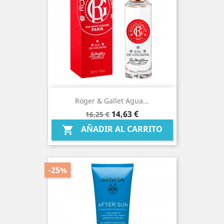
Roger & Gallet Agua...
Precio
Precio
14,63 €
16,25 €
base
AÑADIR AL CARRITO

-25%