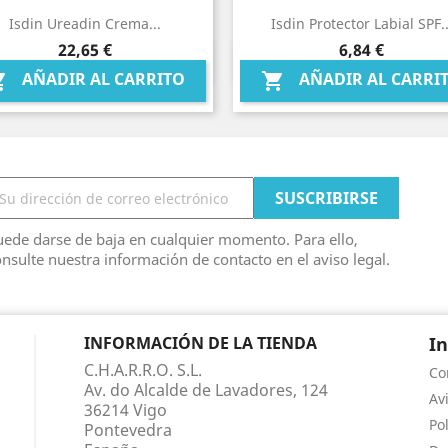
Isdin Ureadin Crema...
Isdin Protector Labial SPF..
Precio
Precio
22,65 €
6,84 €
Vista rápida
Vista rápida


AÑADIR AL CARRITO
AÑADIR AL CARRI


ede darse de baja en cualquier momento. Para ello,
nsulte nuestra información de contacto en el aviso legal.
INFORMACIÓN DE LA TIENDA
I
C.H.A.R.R.O. S.L.
Co
Av. do Alcalde de Lavadores, 124
Av
36214 Vigo
Po
Pontevedra