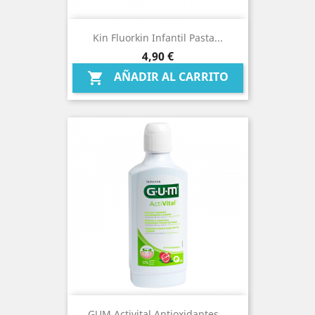
Kin Fluorkin Infantil Pasta...
Precio
4,90 €
AÑADIR AL CARRITO

GUM Activital Antioxidantes...