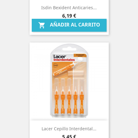
Isdin Bexident Anticaries...
Precio
6,19 €
AÑADIR AL CARRITO

Lacer Cepillo Interdental...
Precio
5,45 €