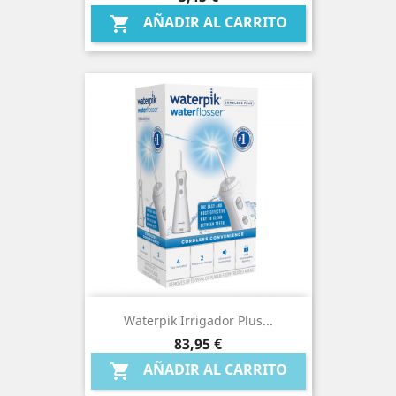
AÑADIR AL CARRITO

Waterpik Irrigador Plus...
Precio
83,95 €
AÑADIR AL CARRITO
