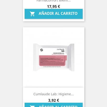
Farmaconfort Bikini...
Precio
17,95 €
AÑADIR AL CARRITO

Cumlaude Lab: Higiene...
Precio
3,92 €