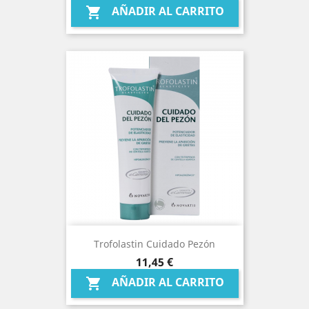
AÑADIR AL CARRITO

Trofolastin Cuidado Pezón
Precio
11,45 €
AÑADIR AL CARRITO
