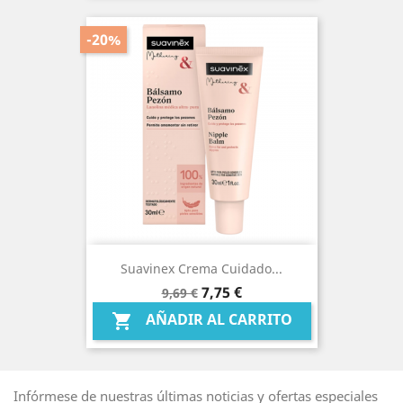
-20%
Suavinex Crema Cuidado...
Precio
Precio
7,75 €
9,69 €
base
AÑADIR AL CARRITO

Infórmese de nuestras últimas noticias y ofertas especiales