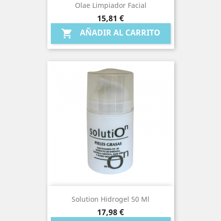
Olae Limpiador Facial
Precio
15,81 €
AÑADIR AL CARRITO

Solution Hidrogel 50 Ml
Precio
17,98 €