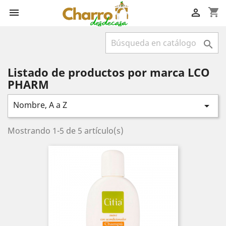
shopping_cart



Listado de productos por marca LCO
PHARM
Nombre, A a Z

Mostrando 1-5 de 5 artículo(s)