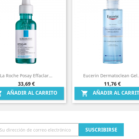
La Roche Posay Effaclar...
Eucerin Dermatoclean Gel.
Precio
Precio
33,69 €
11,76 €
Vista rápida
Vista rápida


AÑADIR AL CARRITO
AÑADIR AL CARRI

