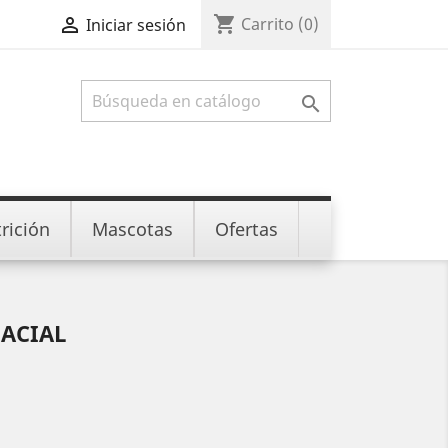
shopping_cart

Carrito
(0)
Iniciar sesión

rición
Mascotas
Ofertas
FACIAL