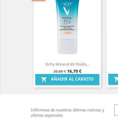
Vichy Mineral 89 Fluido...
Precio
Precio
16,70 €
20,88 €
Vista rápida

base
AÑADIR AL CARRITO

Infórmese de nuestras últimas noticias y
ofertas especiales