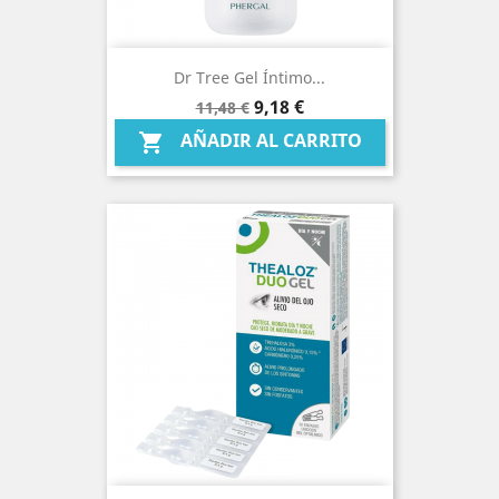
Dr Tree Gel Íntimo...
Precio
Precio
9,18 €
11,48 €
base
AÑADIR AL CARRITO
