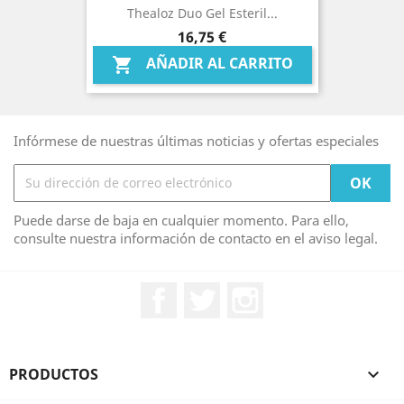
Thealoz Duo Gel Esteril...
Precio
16,75 €
AÑADIR AL CARRITO

Infórmese de nuestras últimas noticias y ofertas especiales
Puede darse de baja en cualquier momento. Para ello,
consulte nuestra información de contacto en el aviso legal.
Facebook
Twitter
Instagram
PRODUCTOS
