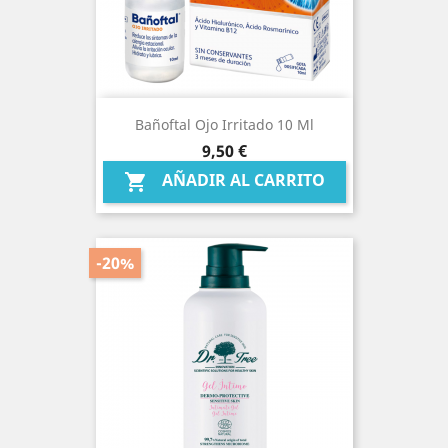
Bañoftal Ojo Irritado 10 Ml
Precio
9,50 €
AÑADIR AL CARRITO

-20%