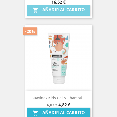
Precio
16,52 €
AÑADIR AL CARRITO

-20%
Suavinex Kids Gel & Champú...
Precio
Precio
4,82 €
6,03 €
base
AÑADIR AL CARRITO
