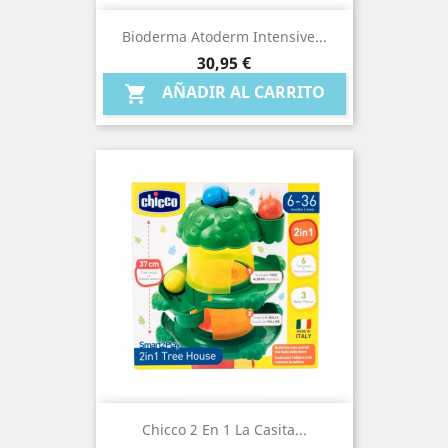
Bioderma Atoderm Intensive...
Precio
30,95 €
AÑADIR AL CARRITO

Chicco 2 En 1 La Casita...