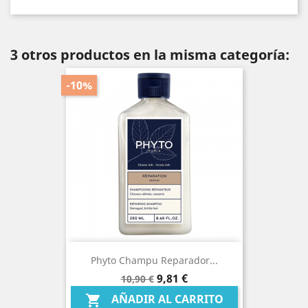
3 otros productos en la misma categoría:
-10%
Phyto Champu Reparador...
Precio
Precio
9,81 €
10,90 €
base
AÑADIR AL CARRITO
