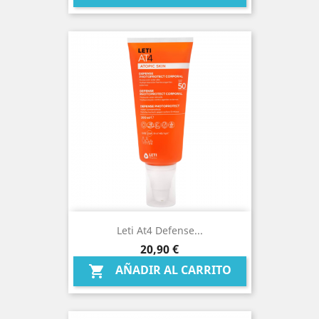
Leti At4 Defense...
Precio
20,90 €
AÑADIR AL CARRITO
