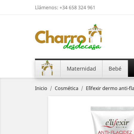
Llámenos:
+34 658 324 961
Maternidad
Bebé
Inicio
Cosmética
E´lifexir dermo anti-f