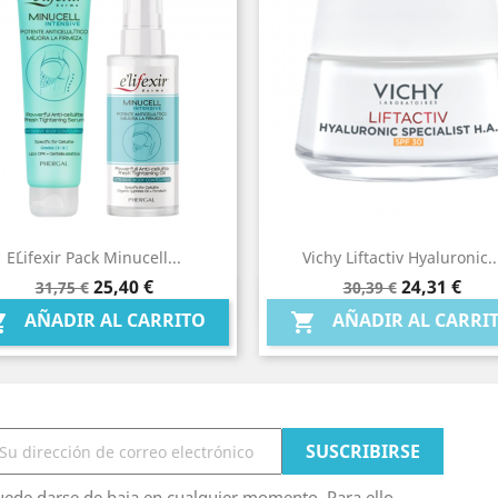
E´lifexir Pack Minucell...
Vichy Liftactiv Hyaluronic..
Precio
Precio
Precio
Precio
25,40 €
24,31 €
31,75 €
30,39 €
Vista rápida
Vista rápida


base
base
AÑADIR AL CARRITO
AÑADIR AL CARRI


ede darse de baja en cualquier momento. Para ello,