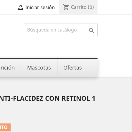
shopping_cart

Carrito
(0)
Iniciar sesión

rición
Mascotas
Ofertas
ANTI-FLACIDEZ CON RETINOL 1
NTO