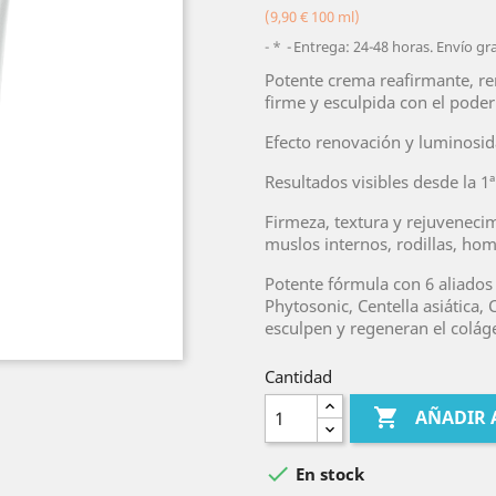
(9,90 € 100 ml)
*
Entrega: 24-48 horas. Envío gr
Potente crema reafirmante, r
firme y esculpida con el poder 
Efecto renovación y luminosida
Resultados visibles desde la 1ª
Firmeza, textura y rejuveneci
muslos internos, rodillas, hom
Potente fórmula con 6 aliados 
Phytosonic, Centella asiática, 
esculpen y regeneran el coláge
Cantidad

AÑADIR 

En stock