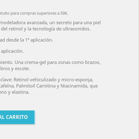
atuito para compras superiores a 50€.
emodeladora avanzada, un secreto para una piel
del retinol y la tecnología de ultrasonidos.
d desde la 1ª aplicación.
 aplicación.
miento. Una crema-gel para zonas como brazos,
bros y escote.
clave: Retinol vehiculizado y micro-esponja,
Cafeína, Palmitoil Carnitina y Niacinamida, que
no y elastina.
AL CARRITO