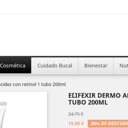
Cosmética
Cuidado Bucal
Bienestar
Nut
lacidez con retinol 1 tubo 200ml
E´LIFEXIR DERMO 
TUBO 200ML
24,75 €
19,80 €
20% DE DESCUE