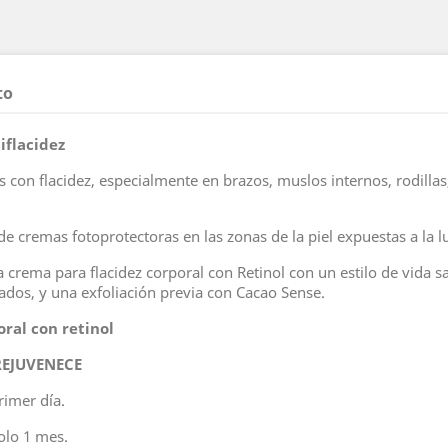
to
iflacidez
s con flacidez, especialmente en brazos, muslos internos, rodill
cremas fotoprotectoras en las zonas de la piel expuestas a la lu
rema para flacidez corporal con Retinol con un estilo de vida sal
tados, y una exfoliación previa con Cacao Sense.
ral con retinol
REJUVENECE
rimer día.
olo 1 mes.