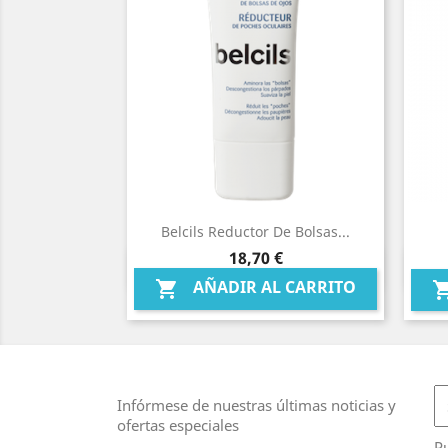
Belcils Reductor De Bolsas...
Precio
18,70 €
Vista rápida

AÑADIR AL CARRITO

Infórmese de nuestras últimas noticias y
ofertas especiales
Pu