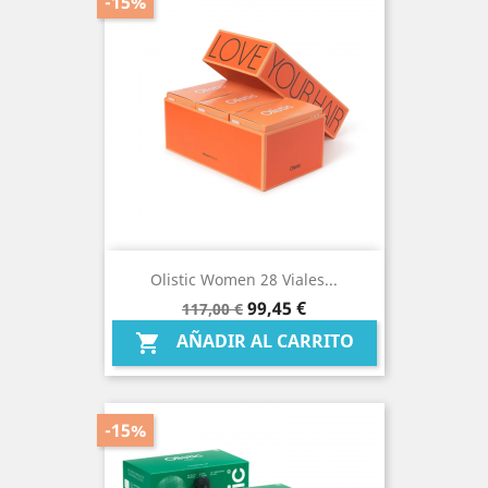
-15%
Olistic Women 28 Viales...
Precio
Precio
99,45 €
117,00 €
base
AÑADIR AL CARRITO

-15%