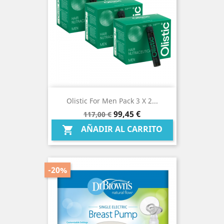
Olistic For Men Pack 3 X 2...
Precio
Precio
99,45 €
117,00 €
base
AÑADIR AL CARRITO

-20%