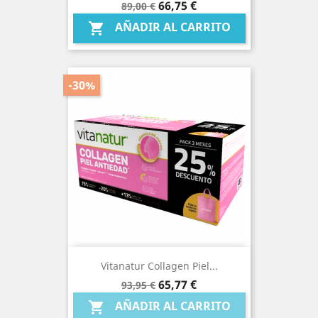
Precio
Precio
66,75 €
89,00 €
base
AÑADIR AL CARRITO

-30%
Vitanatur Collagen Piel...
Precio
Precio
65,77 €
93,95 €
base
AÑADIR AL CARRITO
