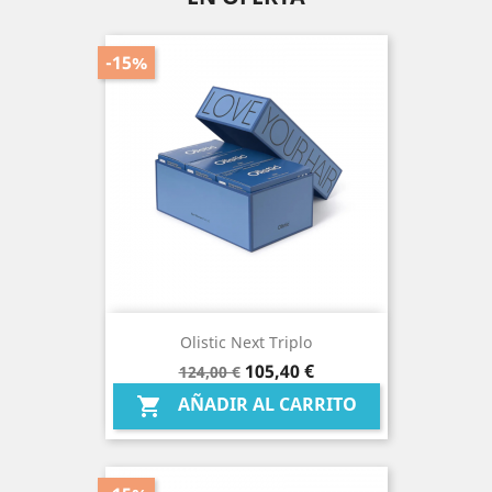
-15%
Olistic Next Triplo
Precio
Precio
105,40 €
124,00 €
base
AÑADIR AL CARRITO
