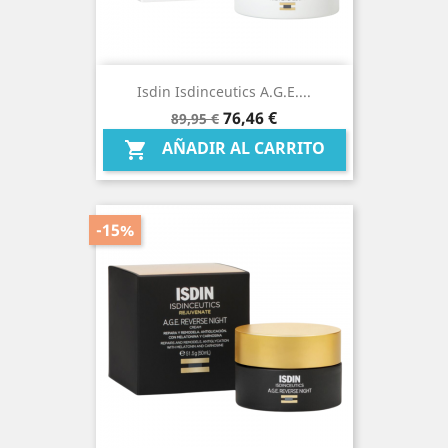
Isdin Isdinceutics A.g.e....
Precio
Precio
76,46 €
89,95 €
base
AÑADIR AL CARRITO

-15%