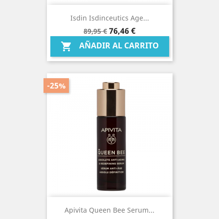
Isdin Isdinceutics Age...
Precio
Precio
76,46 €
89,95 €
base
AÑADIR AL CARRITO

-25%
Apivita Queen Bee Serum...