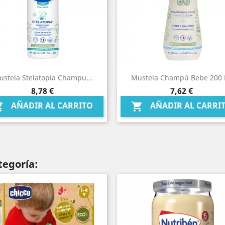
stela Stelatopia Champu...
Mustela Champú Bebe 200 
Precio
Precio
8,78 €
7,62 €
Vista rápida
Vista rápida


AÑADIR AL CARRITO
AÑADIR AL CARRI


tegoría: