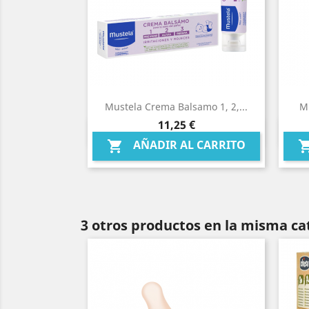
Mustela Crema Balsamo 1, 2,...
Mu
Precio
11,25 €
Vista rápida

AÑADIR AL CARRITO

3 otros productos en la misma ca