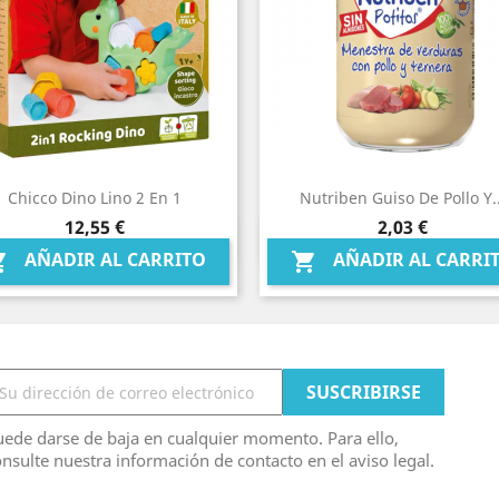
Chicco Dino Lino 2 En 1
Nutriben Guiso De Pollo Y..
Precio
Precio
12,55 €
2,03 €
Vista rápida
Vista rápida


AÑADIR AL CARRITO
AÑADIR AL CARRI


ede darse de baja en cualquier momento. Para ello,
nsulte nuestra información de contacto en el aviso legal.