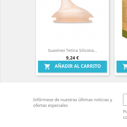
Suavinex Tetina Silicona...
Precio
9,24 €
Vista rápida

AÑADIR AL CARRITO

Infórmese de nuestras últimas noticias y
ofertas especiales
Pu
co