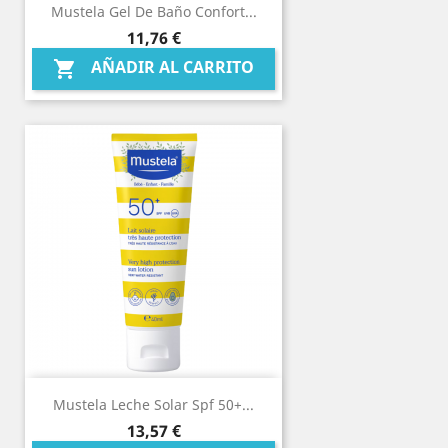
Mustela Gel De Baño Confort...
Precio
11,76 €
AÑADIR AL CARRITO

Mustela Leche Solar Spf 50+...
Precio
13,57 €