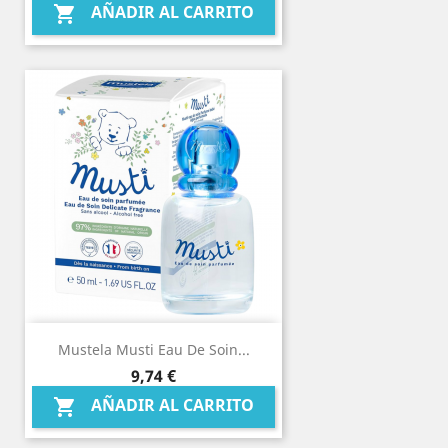
AÑADIR AL CARRITO

Mustela Musti Eau De Soin...
Precio
9,74 €
AÑADIR AL CARRITO
