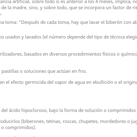
ancia artificial, sobre todo si es anterior a los 4 meses, implica, 
 de la madre, sino, y sobre todo, que se incorpora un factor de ri
.
a toma: "Después de cada toma, hay que lavar el biberón con ab
s usados y lavados (el número depende del tipo de técnica elegid
erilizadores, basados en diversos procedimientos físicos o químico
pastillas o soluciones que actúan en frio.
izan el efecto germicida del vapor de agua en ebullición o el origi
 del ácido hipocloroso, bajo la forma de solución o comprimidos
ntroducirlos (biberones, tetinas, roscas, chupetes, mordedores o 
n o comprimidos).