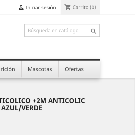
shopping_cart

Carrito
(0)
Iniciar sesión

rición
Mascotas
Ofertas
ICOLICO +2M ANTICOLIC
L AZUL/VERDE