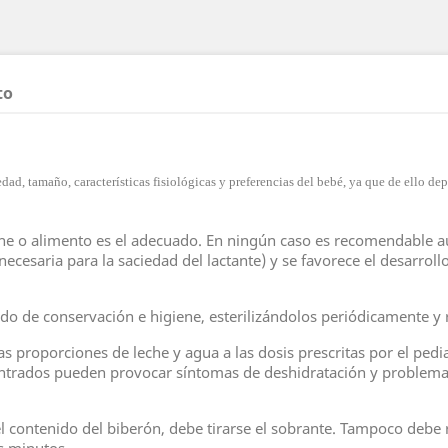
to
dad, tamaño, características fisiológicas y preferencias del bebé, ya que de ello de
eche o alimento es el adecuado. En ningún caso es recomendable a
necesaria para la saciedad del lactante) y se favorece el desarrol
tado de conservación e higiene, esterilizándolos periódicamente 
s proporciones de leche y agua a las dosis prescritas por el pedia
trados pueden provocar síntomas de deshidratación y problemas 
contenido del biberón, debe tirarse el sobrante. Tampoco debe re