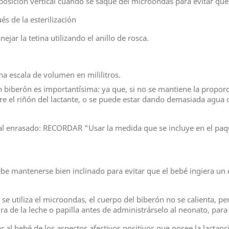
posición vertical cuando se saque del microondas para evitar que 
és de la esterilización
nejar la tetina utilizando el anillo de rosca.
a escala de volumen en mililitros.
n biberón es importantísima: ya que, si no se mantiene la propor
 el riñón del lactante, o se puede estar dando demasiada agua c
al enrasado: RECORDAR "Usar la medida que se incluye en el paq
ebe mantenerse bien inclinado para evitar que el bebé ingiera un
se utiliza el microondas, el cuerpo del biberón no se calienta, p
a de la leche o papilla antes de administrárselo al neonato, par
r al bebé de los aspectos afectivos positivos que posee la lactanc