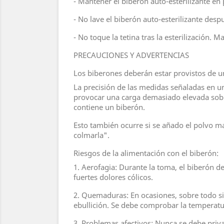
- Mantener el biberón auto-esterilizante en 
- No lave el biberón auto-esterilizante despu
- No toque la tetina tras la esterilización. Ma
PRECAUCIONES Y ADVERTENCIAS
Los biberones deberán estar provistos de un
La precisión de las medidas señaladas en u
provocar una carga demasiado elevada sobre
contiene un biberón.
Esto también ocurre si se añado el polvo m
colmarla".
Riesgos de la alimentación con el biberón:
1. Aerofagia: Durante la toma, el biberón d
fuertes dolores cólicos.
2. Quemaduras: En ocasiones, sobre todo si 
ebullición. Se debe comprobar la temperatur
3. Problemas afectivos: Nunca se debe priva