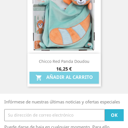
Chicco Red Panda Doudou
Precio
16,25 €
AÑADIR AL CARRITO

Infórmese de nuestras últimas noticias y ofertas especiales
Puede darse de baja en cualquier momento. Para ello,