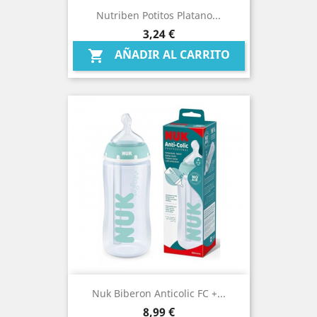
Nutriben Potitos Platano...
Precio
3,24 €
AÑADIR AL CARRITO

Nuk Biberon Anticolic FC +...
Precio
8,99 €