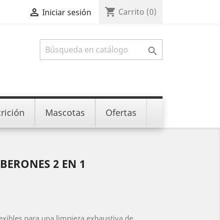
shopping_cart

Carrito
(0)
Iniciar sesión

rición
Mascotas
Ofertas
IBERONES 2 EN 1
flexibles para una limpieza exhaustiva de