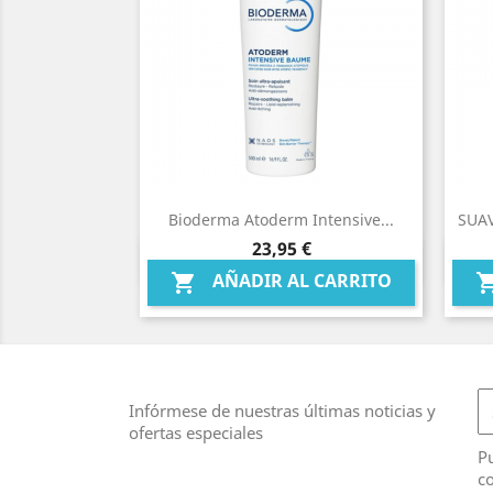
Bioderma Atoderm Intensive...
SUAV
Precio
23,95 €
Vista rápida

AÑADIR AL CARRITO

Infórmese de nuestras últimas noticias y
ofertas especiales
Pu
co