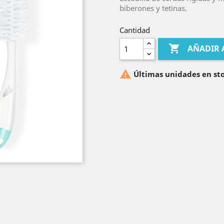
biberones y tetinas.
Cantidad

AÑADIR 

Últimas unidades en st