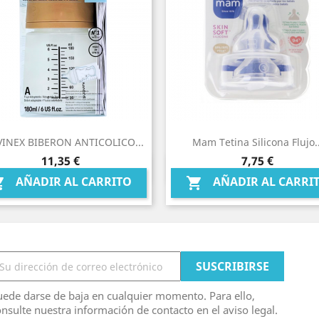
INEX BIBERON ANTICOLICO...
Mam Tetina Silicona Flujo..
Precio
Precio
11,35 €
7,75 €
Vista rápida
Vista rápida


AÑADIR AL CARRITO
AÑADIR AL CARRI


ede darse de baja en cualquier momento. Para ello,
nsulte nuestra información de contacto en el aviso legal.