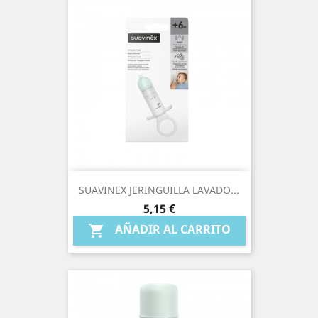
SUAVINEX JERINGUILLA LAVADO...
Precio
5,15 €
AÑADIR AL CARRITO
