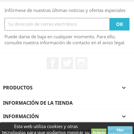
Infórmese de nuestras últimas noticias y ofertas especiales
Puede darse de baja en cualquier momento. Para ello,
consulte nuestra información de contacto en el aviso legal.
Facebook
Twitter
Instagram
PRODUCTOS

INFORMACIÓN DE LA TIENDA
INFORMACIÓN

Esta web utiliza cookies y otras
Más
* Los tiempos de entrega se refieren a pedidos realizados antes
tecnologías para que podamos mejorar su
Acepto