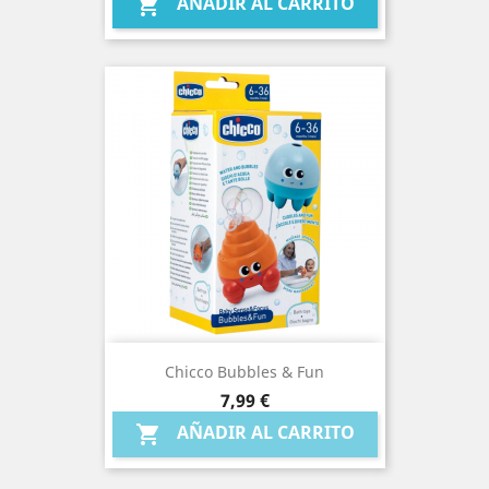
AÑADIR AL CARRITO

Chicco Bubbles & Fun
Precio
7,99 €
AÑADIR AL CARRITO
