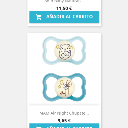
Isdin Baby Naturals...
Precio
11,50 €
AÑADIR AL CARRITO

MAM Air Night Chupete...
Precio
9,65 €