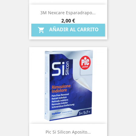
3M Nexcare Esparadrapo...
Precio
2,00 €
AÑADIR AL CARRITO

Pic Si Silicon Aposito...