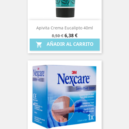
Apivita Crema Eucalipto 40ml
Precio
Precio
6,38 €
8,50 €
base
AÑADIR AL CARRITO
