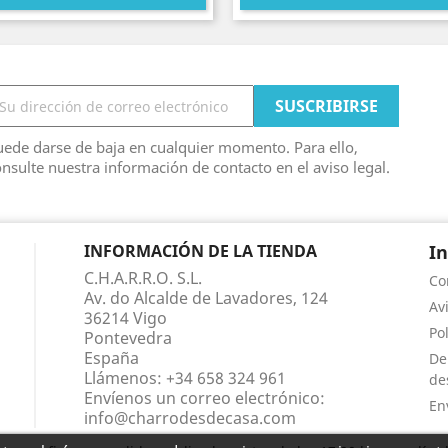
ede darse de baja en cualquier momento. Para ello,
nsulte nuestra información de contacto en el aviso legal.
INFORMACIÓN DE LA TIENDA
I
C.H.A.R.R.O. S.L.
Co
Av. do Alcalde de Lavadores, 124
Av
36214 Vigo
Po
Pontevedra
España
De
Llámenos:
+34 658 324 961
de
Envíenos un correo electrónico:
En
info@charrodesdecasa.com