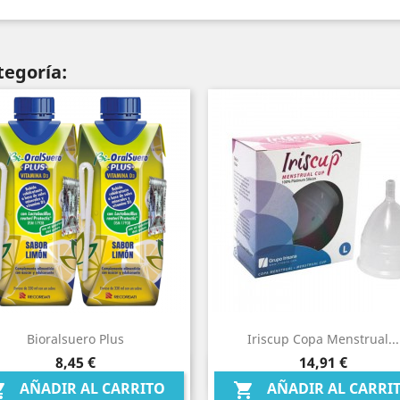
tegoría:
Bioralsuero Plus
Iriscup Copa Menstrual...
Precio
Precio
8,45 €
14,91 €
Vista rápida
Vista rápida


AÑADIR AL CARRITO
AÑADIR AL CARRI

