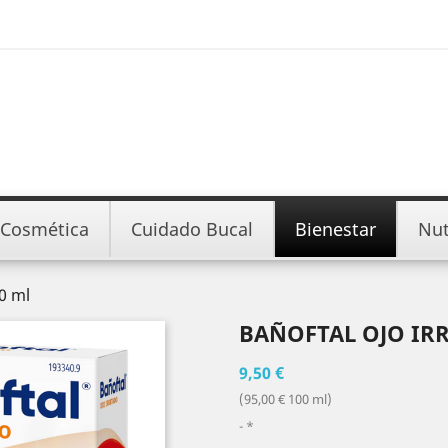
Cosmética
Cuidado Bucal
Bienestar
Nut
10 ml
BAÑOFTAL OJO IRR
9,50 €
(95,00 € 100 ml)
*