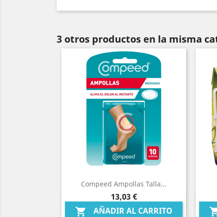
3 otros productos en la misma ca
Compeed Ampollas Talla...
Precio
13,03 €
Vista rápida

AÑADIR AL CARRITO
