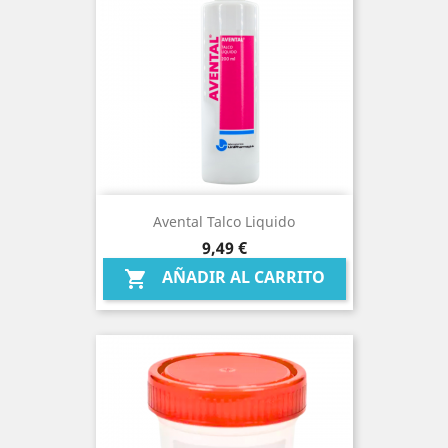
Avental Talco Liquido
Precio
9,49 €
AÑADIR AL CARRITO
