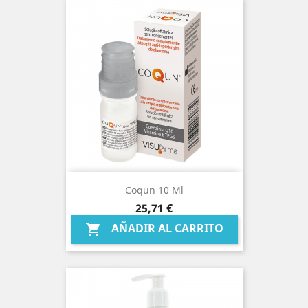
Coqun 10 Ml
Precio
25,71 €
AÑADIR AL CARRITO
