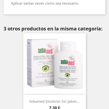
Aplicar tantas veces como sea necesario.
3 otros productos en la misma categoría:
Sebamed Emulsion Sin Jabon...
Precio
7,30 €