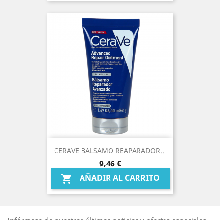
CERAVE BALSAMO REAPARADOR...
Precio
9,46 €
AÑADIR AL CARRITO

Infórmese de nuestras últimas noticias y ofertas especiales