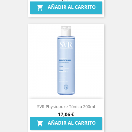
AÑADIR AL CARRITO

SVR Physiopure Tónico 200ml
Precio
17,06 €
AÑADIR AL CARRITO
