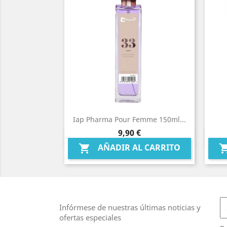
Iap Pharma Pour Femme 150ml...
Precio
9,90 €
Vista rápida

AÑADIR AL CARRITO

Infórmese de nuestras últimas noticias y
ofertas especiales