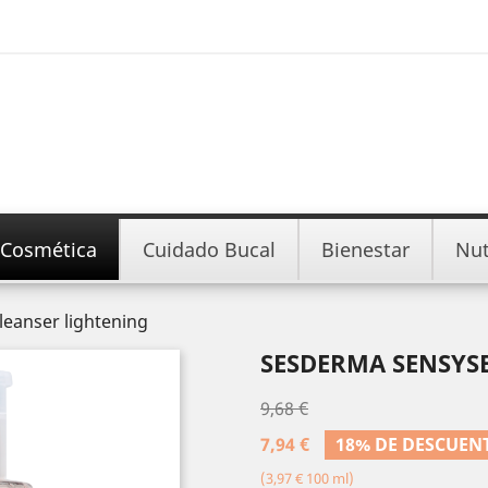
Cosmética
Cuidado Bucal
Bienestar
Nut
eanser lightening
SESDERMA SENSYS
9,68 €
7,94 €
18% DE DESCUEN
(3,97 € 100 ml)