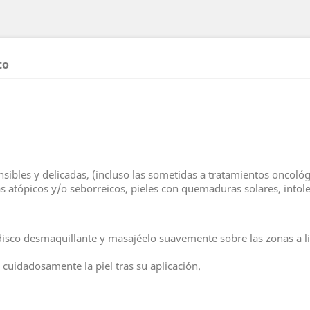
to
nsibles y delicadas, (incluso las sometidas a tratamientos oncológi
atópicos y/o seborreicos, pieles con quemaduras solares, intolera
isco desmaquillante y masajéelo suavemente sobre las zonas a lim
 cuidadosamente la piel tras su aplicación.