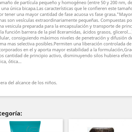
tamaño de partícula pequeño y homogéneo (entre 50 y 200 nm, dep
on una única bicapa.Las características que le confieren este tam
 por tener una mayor cantidad de fase acuosa vs fase grasa."Mayor
omas son vesículas extraordinariamente pequeñas. Compuestas por
 vesicula preparada para la encapsulación y transporte de princi
n la función barrera de la piel 8ceramidas, ácidos grasos, glicero
ular, consiguiendo máximos niveles de penetración y difusión de 
orma mas selectiva posibles.Permiten una liberación controlada de
corporados en el y aporta mayor estabilidad a la formulación,Grac
os cantidad de principio activo, disminuyendo silos hubiera efec
ica, ótica…
ra del alcance de los niños.
tegoría: