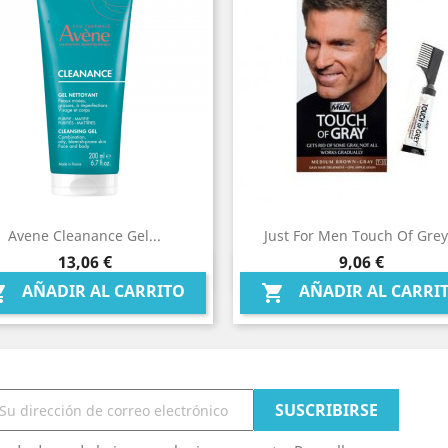
Avene Cleanance Gel...
Just For Men Touch Of Grey.
Precio
Precio
13,06 €
9,06 €
Vista rápida
Vista rápida


AÑADIR AL CARRITO
AÑADIR AL CARRI

