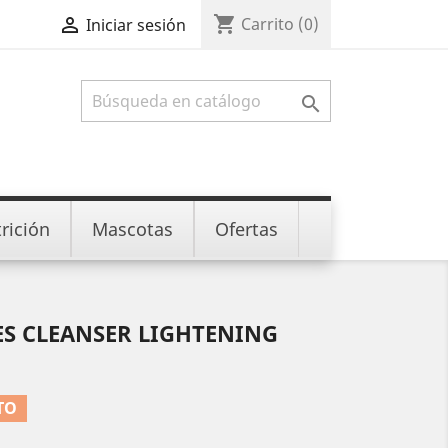
shopping_cart

Carrito
(0)
Iniciar sesión

rición
Mascotas
Ofertas
ES CLEANSER LIGHTENING
TO