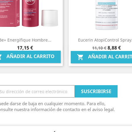
Be+ Energifique Hombre...
Eucerin AtopiControl Spray.
Precio
Precio
Precio
17,15 €
8,88 €
11,10 €
Vista rápida
Vista rápida


base
AÑADIR AL CARRITO

AÑADIR AL CARRI

ede darse de baja en cualquier momento. Para ello,
nsulte nuestra información de contacto en el aviso legal.