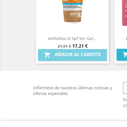
Anthelios Xl Spf 50+ Gel...
Precio
Precio
17,21 €
21,51 €
Vista rápida

base
AÑADIR AL CARRITO

Infórmese de nuestras últimas noticias y
ofertas especiales
Pu
co