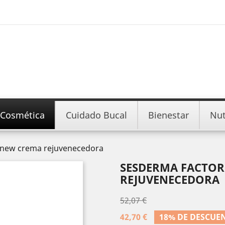
Cosmética
Cuidado Bucal
Bienestar
Nut
enew crema rejuvenecedora
SESDERMA FACTOR
REJUVENECEDORA
52,07 €
42,70 €
18% DE DESCUE