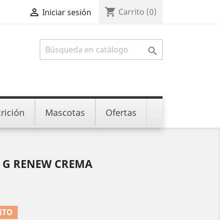
shopping_cart

Carrito
(0)
Iniciar sesión

rición
Mascotas
Ofertas
 G RENEW CREMA
NTO