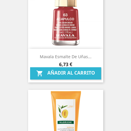
Mavala Esmalte De Uñas...
Precio
6,73 €
AÑADIR AL CARRITO
