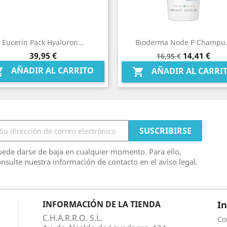
Eucerin Pack Hyaluron...
Bioderma Node P Champu.
Precio
Precio
Precio
39,95 €
14,41 €
16,95 €
Vista rápida
Vista rápida


base
AÑADIR AL CARRITO

AÑADIR AL CARRI

ede darse de baja en cualquier momento. Para ello,
nsulte nuestra información de contacto en el aviso legal.
INFORMACIÓN DE LA TIENDA
I
C.H.A.R.R.O. S.L.
Co