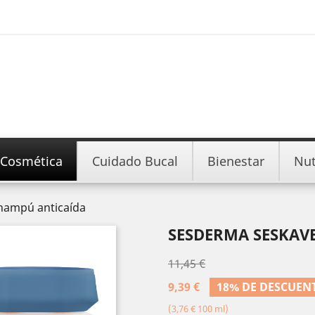
Cosmética
Cuidado Bucal
Bienestar
Nut
hampú anticaída
SESDERMA SESKAV
11,45 €
9,39 €
18% DE DESCUEN
(3,76 € 100 ml)