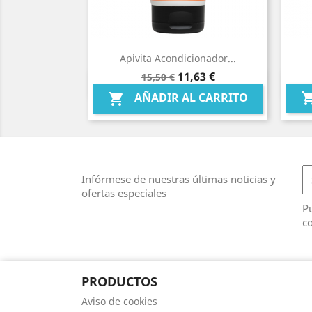
Apivita Acondicionador...
Precio
Precio
11,63 €
15,50 €
Vista rápida

base
AÑADIR AL CARRITO

Infórmese de nuestras últimas noticias y
ofertas especiales
Pu
co
PRODUCTOS
Aviso de cookies