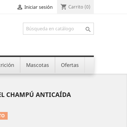
shopping_cart

Carrito
(0)
Iniciar sesión

rición
Mascotas
Ofertas
EL CHAMPÚ ANTICAÍDA
TO