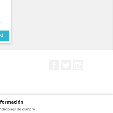
..
TO
Facebook
Twitter
Instagram
nformación
ndiciones de compra