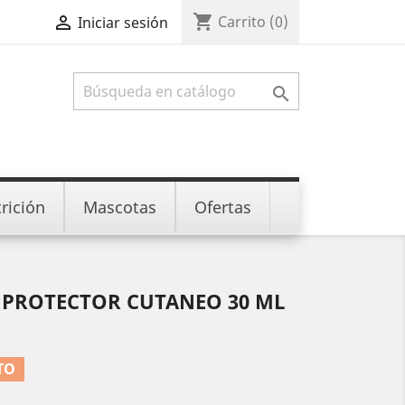
shopping_cart

Carrito
(0)
Iniciar sesión

rición
Mascotas
Ofertas
S PROTECTOR CUTANEO 30 ML
TO