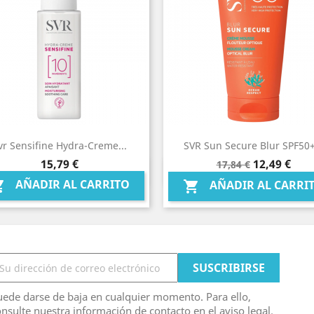
vr Sensifine Hydra-Creme...
SVR Sun Secure Blur SPF50+.
Precio
Precio
Precio
15,79 €
12,49 €
17,84 €
Vista rápida
Vista rápida


base
AÑADIR AL CARRITO

AÑADIR AL CARRI

ede darse de baja en cualquier momento. Para ello,
nsulte nuestra información de contacto en el aviso legal.