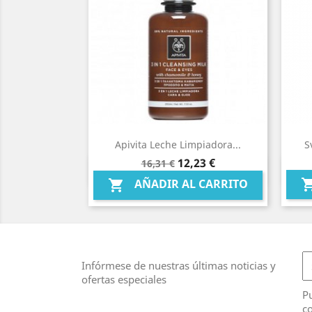
Apivita Leche Limpiadora...
S
Precio
Precio
12,23 €
16,31 €
Vista rápida

base
AÑADIR AL CARRITO

Infórmese de nuestras últimas noticias y
ofertas especiales
Pu
co