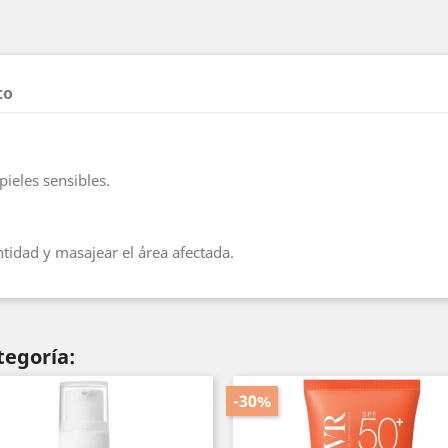
to
pieles sensibles.
ntidad y masajear el área afectada.
tegoría:
-30%