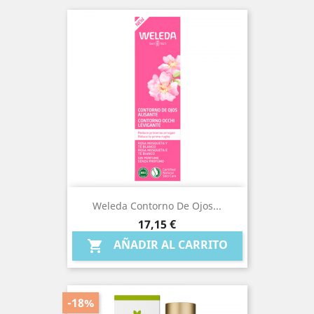
Weleda Contorno De Ojos...
Precio
17,15 €
AÑADIR AL CARRITO

-18%