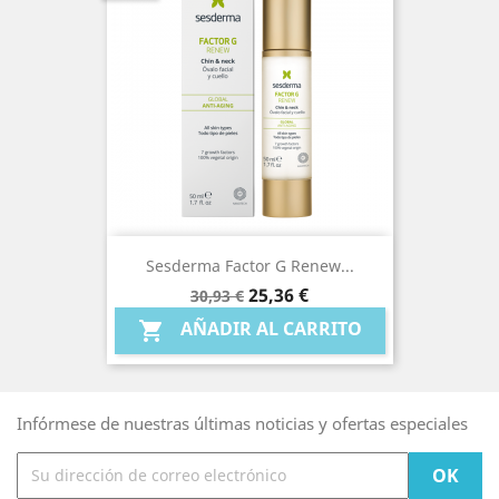
Sesderma Factor G Renew...
Precio
Precio
25,36 €
30,93 €
base
AÑADIR AL CARRITO

Infórmese de nuestras últimas noticias y ofertas especiales