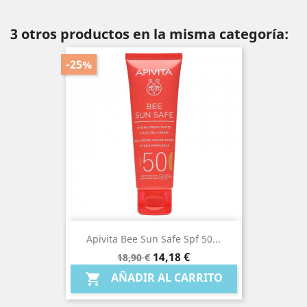
3 otros productos en la misma categoría:
-25%
Apivita Bee Sun Safe Spf 50...
Precio
Precio
14,18 €
18,90 €
base
AÑADIR AL CARRITO
