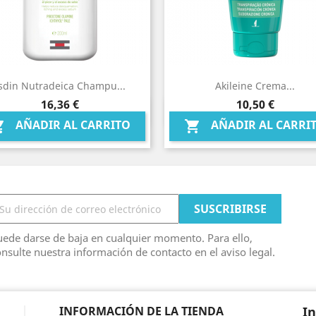
sdin Nutradeica Champu...
Akileine Crema...
Precio
Precio
16,36 €
10,50 €
Vista rápida
Vista rápida


AÑADIR AL CARRITO
AÑADIR AL CARRI


ede darse de baja en cualquier momento. Para ello,
nsulte nuestra información de contacto en el aviso legal.
INFORMACIÓN DE LA TIENDA
I