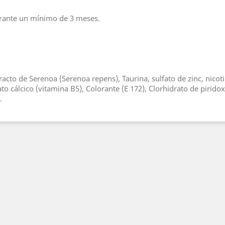
urante un mínimo de 3 meses.
Extracto de Serenoa (Serenoa repens), Taurina, sulfato de zinc, nic
o cálcico (vitamina B5), Colorante (E 172), Clorhidrato de piridox
.