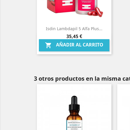
Isdin Lambdapil 5 Alfa Plus...
Precio
35,45 €
Vista rápida

AÑADIR AL CARRITO

3 otros productos en la misma ca