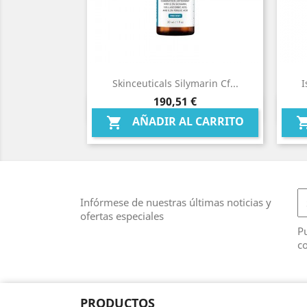
Skinceuticals Silymarin Cf...
I
Precio
190,51 €
Vista rápida

AÑADIR AL CARRITO

Infórmese de nuestras últimas noticias y
ofertas especiales
Pu
co
PRODUCTOS