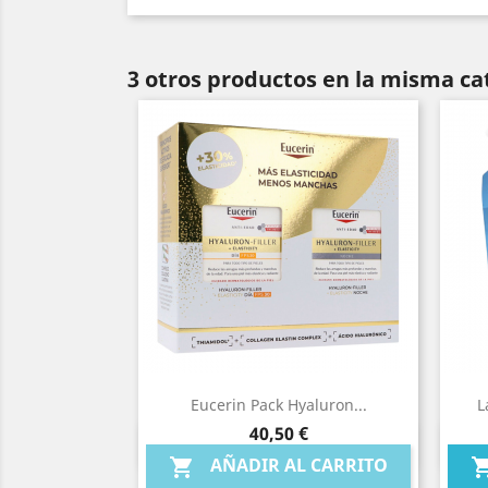
3 otros productos en la misma ca
Eucerin Pack Hyaluron...
L
Precio
40,50 €
Vista rápida

AÑADIR AL CARRITO
