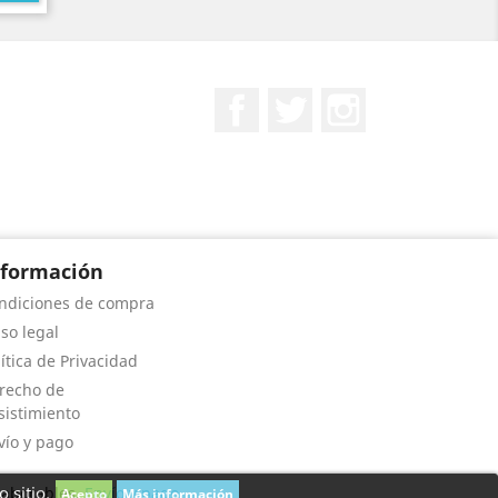
Facebook
Twitter
Instagram
nformación
ndiciones de compra
iso legal
lítica de Privacidad
recho de
sistimiento
vío y pago
 sitio.
 laborables.
Envío y pago
Acepto
Más información