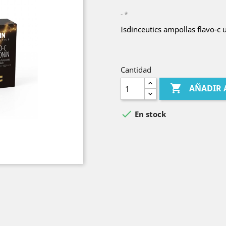
*
Isdinceutics ampollas flavo-c 
Cantidad

AÑADIR 

En stock