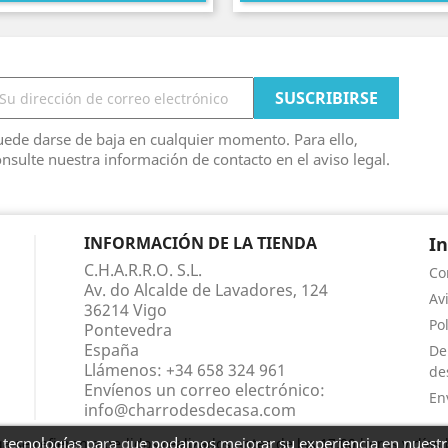
ede darse de baja en cualquier momento. Para ello,
nsulte nuestra información de contacto en el aviso legal.
INFORMACIÓN DE LA TIENDA
I
C.H.A.R.R.O. S.L.
Co
Av. do Alcalde de Lavadores, 124
Av
36214 Vigo
Po
Pontevedra
España
De
Llámenos:
+34 658 324 961
de
Envíenos un correo electrónico:
En
info@charrodesdecasa.com
as tecnologías para que podamos mejorar su experiencia en nuestro
a se refieren a pedidos realizados antes de las 17:00 horas y días