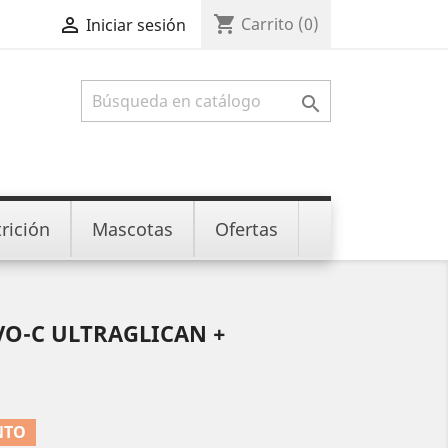
shopping_cart

Carrito
(0)
Iniciar sesión

rición
Mascotas
Ofertas
VO-C ULTRAGLICAN +
NTO