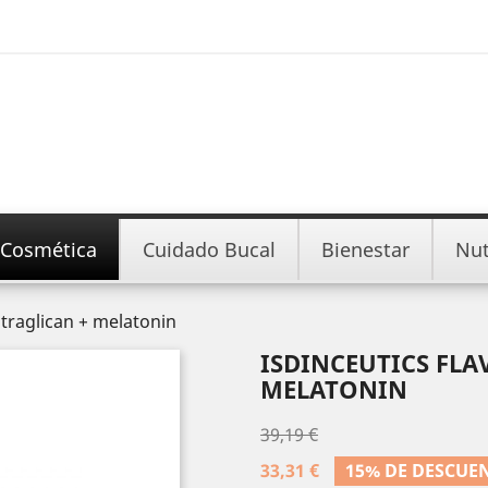
Cosmética
Cuidado Bucal
Bienestar
Nut
ultraglican + melatonin
ISDINCEUTICS FLA
MELATONIN
39,19 €
33,31 €
15% DE DESCUE