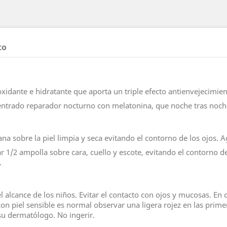
to
dante e hidratante que aporta un triple efecto antienvejecimien
ado reparador nocturno con melatonina, que noche tras noche c
sobre la piel limpia y seca evitando el contorno de los ojos. Ag
2 ampolla sobre cara, cuello y escote, evitando el contorno de l
.
 alcance de los niños. Evitar el contacto con ojos y mucosas. En c
n piel sensible es normal observar una ligera rojez en las primera
 su dermatólogo. No ingerir.