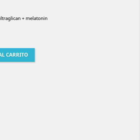
ultraglican + melatonin
AL CARRITO