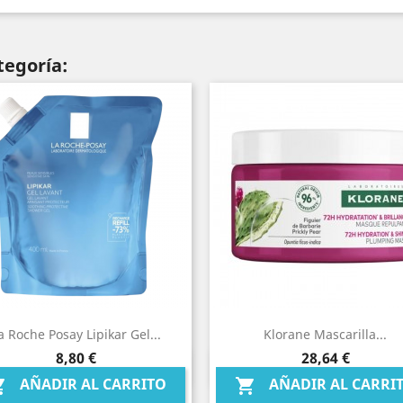
tegoría:
a Roche Posay Lipikar Gel...
Klorane Mascarilla...
Precio
Precio
8,80 €
28,64 €
Vista rápida
Vista rápida


AÑADIR AL CARRITO
AÑADIR AL CARRI

