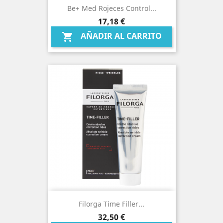
Be+ Med Rojeces Control...
Precio
17,18 €
AÑADIR AL CARRITO

Filorga Time Filler...
Precio
32,50 €