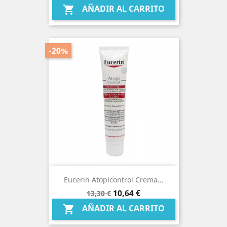
AÑADIR AL CARRITO

-20%
Eucerin Atopicontrol Crema...
Precio
Precio
10,64 €
13,30 €
base
AÑADIR AL CARRITO
