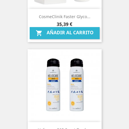
CosmeClinik Faster Glyco...
Precio
35,39 €
AÑADIR AL CARRITO
