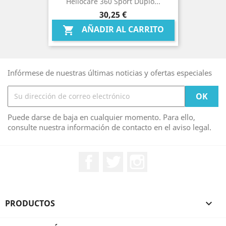
Heliocare 360 Sport Duplo...
Precio
30,25 €
AÑADIR AL CARRITO

Infórmese de nuestras últimas noticias y ofertas especiales
Puede darse de baja en cualquier momento. Para ello,
consulte nuestra información de contacto en el aviso legal.
Facebook
Twitter
Instagram
PRODUCTOS
