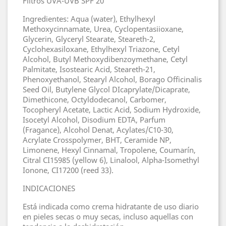
Filtros UVA-UVB SPF 20
Ingredientes: Aqua (water), Ethylhexyl
Methoxycinnamate, Urea, Cyclopentasiioxane,
Glycerin, Glyceryl Stearate, Steareth-2,
Cyclohexasiloxane, Ethylhexyl Triazone, Cetyl
Alcohol, Butyl Methoxydibenzoymethane, Cetyl
Palmitate, Isostearic Acid, Steareth-21,
Phenoxyethanol, Stearyl Alcohol, Borago Officinalis
Seed Oil, Butylene Glycol DIcaprylate/Dicaprate,
Dimethicone, Octyldodecanol, Carbomer,
Tocopheryl Acetate, Lactic Acid, Sodium Hydroxide,
Isocetyl Alcohol, Disodium EDTA, Parfum
(Fragance), Alcohol Denat, Acylates/C10-30,
Acrylate Crosspolymer, BHT, Ceramide NP,
Limonene, Hexyl Cinnamal, Tropolene, Coumarín,
Citral CI15985 (yellow 6), Linalool, Alpha-Isomethyl
Ionone, CI17200 (reed 33).
INDICACIONES
Está indicada como crema hidratante de uso diario
en pieles secas o muy secas, incluso aquellas con