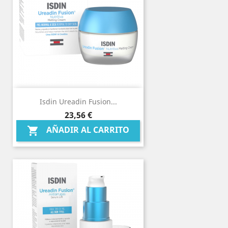
Isdin Ureadin Fusion...
Precio
23,56 €
AÑADIR AL CARRITO
