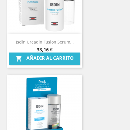
Isdin Ureadin Fusion Serum...
Precio
33,16 €
AÑADIR AL CARRITO
