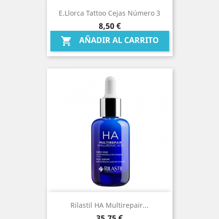
E.Llorca Tattoo Cejas Número 3
Precio
8,50 €
AÑADIR AL CARRITO

Rilastil HA Multirepair...
Precio
35,75 €