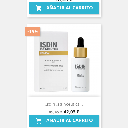
AÑADIR AL CARRITO

-15%
Isdin Isdinceutics...
Precio
Precio
42,03 €
49,45 €
base
AÑADIR AL CARRITO
