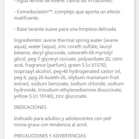
- Agua termal de Avène: calma las irritaciones.
- Comedoclastin™: complejo que aporta un efecto
matificante.
- Base lavante suave para una limpieza delicada.
Ingredientes: avene thermal spring water (avene
aqua), water (aqua), zinc coceth sulfate, lauryl
betaine, decyl glucoside, ceteareth-60 myristyl
glicol, peg-7 glyceryl cocoate, polysorbate 20, citric
acid, fragrance (parfum), green 5 (ci 61570),
isopropyl alcohol, peg-40 hydrogenated castor oil,
peg-6, ppg-26-buteth-26, silybum marianum fruit
extract, sodium benzoate, sodium chloride, sodium
hydroxide, trisodium ethylenediamine disuccinate,
yellow 5 (ci 19140), zinc gluconate.
INDICACIONES
Indicado para adultos y adolescentes con piel
mixta-grasa con tendencia al acné.
PRECAUCIONES Y ADVERTENCIAS