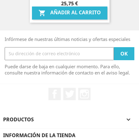
Precio
25,75 €
AÑADIR AL CARRITO

Infórmese de nuestras últimas noticias y ofertas especiales
Puede darse de baja en cualquier momento. Para ello,
consulte nuestra información de contacto en el aviso legal.
Facebook
Twitter
Instagram
PRODUCTOS

INFORMACIÓN DE LA TIENDA