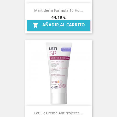
Martiderm Formula 10 Hd...
Precio
44,19 €
AÑADIR AL CARRITO

LetiSR Crema Antirrojeces...