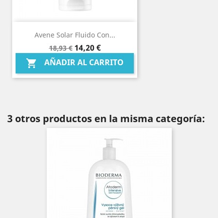
Avene Solar Fluido Con...
Precio
Precio
14,20 €
18,93 €
base
AÑADIR AL CARRITO

3 otros productos en la misma categoría: