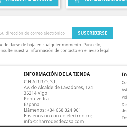
ede darse de baja en cualquier momento. Para ello,
nsulte nuestra información de contacto en el aviso legal.
INFORMACIÓN DE LA TIENDA
I
C.H.A.R.R.O. S.L.
Co
Av. do Alcalde de Lavadores, 124
Av
36214 Vigo
Po
Pontevedra
España
De
Llámenos:
+34 658 324 961
de
Envíenos un correo electrónico:
En
info@charrodesdecasa.com