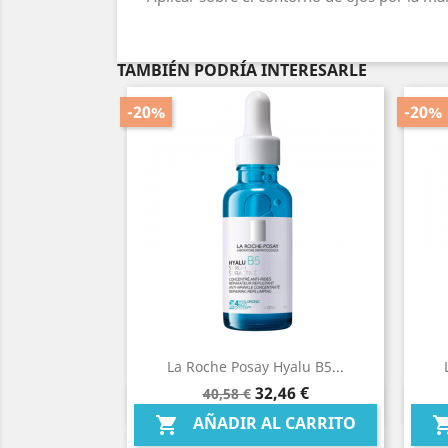
TAMBIÉN PODRÍA INTERESARLE
-20%
-20%
La Roche Posay Hyalu B5...
Precio
Precio
32,46 €
40,58 €
Vista rápida

base
AÑADIR AL CARRITO
