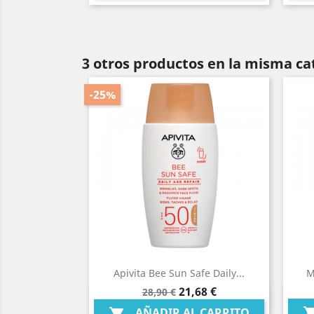
3 otros productos en la misma ca
-25%
Apivita Bee Sun Safe Daily...
M
Precio
Precio
21,68 €
28,90 €
Vista rápida

base
AÑADIR AL CARRITO