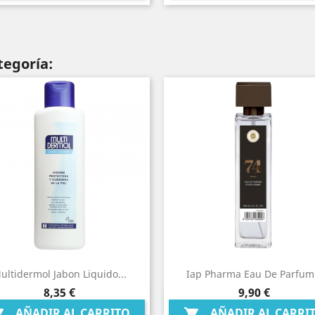
tegoría:
ultidermol Jabon Liquido...
Iap Pharma Eau De Parfum.
Precio
Precio
8,35 €
9,90 €
Vista rápida
Vista rápida


AÑADIR AL CARRITO
AÑADIR AL CARRI

