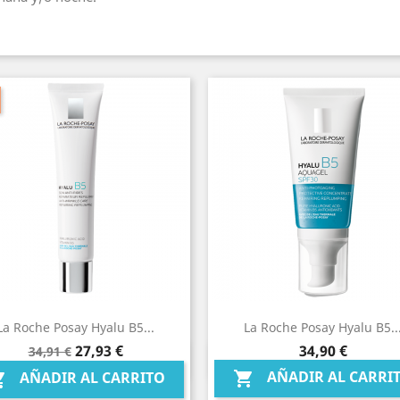
La Roche Posay Hyalu B5...
La Roche Posay Hyalu B5..
Precio
Precio
Precio
27,93 €
34,90 €
34,91 €
Vista rápida
Vista rápida


base
AÑADIR AL CARRI

AÑADIR AL CARRITO
