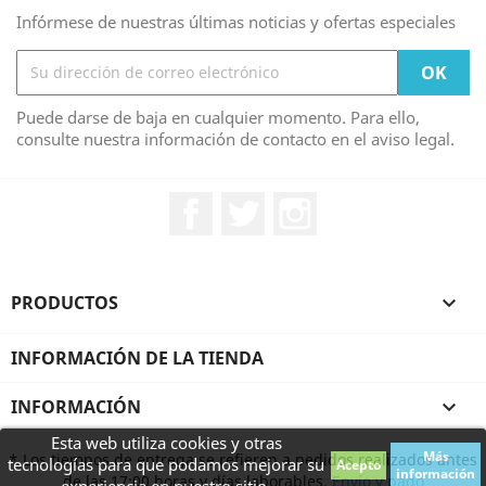
Infórmese de nuestras últimas noticias y ofertas especiales
Puede darse de baja en cualquier momento. Para ello,
consulte nuestra información de contacto en el aviso legal.
Facebook
Twitter
Instagram
PRODUCTOS

INFORMACIÓN DE LA TIENDA
INFORMACIÓN

Esta web utiliza cookies y otras
Más
* Los tiempos de entrega se refieren a pedidos realizados antes
tecnologías para que podamos mejorar su
Acepto
información
de las 17:00 horas y días laborables.
Envío y pago