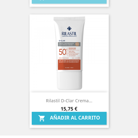
Rilastil D-Clar Crema...
Precio
15,75 €
AÑADIR AL CARRITO
