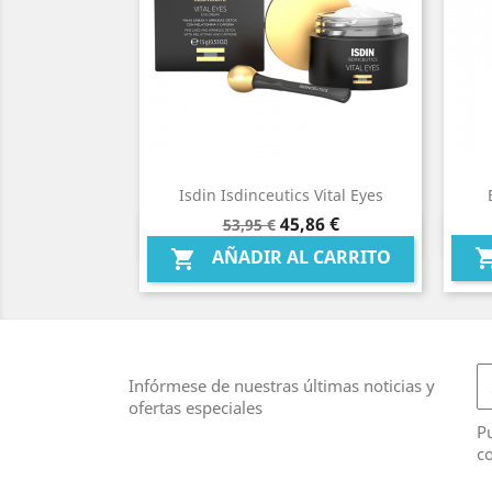
Isdin Isdinceutics Vital Eyes
Precio
Precio
45,86 €
53,95 €
Vista rápida

base
AÑADIR AL CARRITO

Infórmese de nuestras últimas noticias y
ofertas especiales
Pu
co