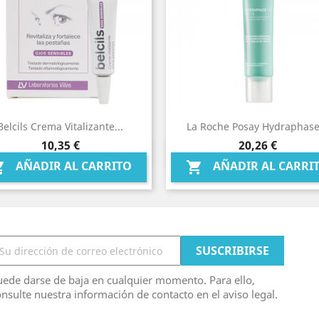
Belcils Crema Vitalizante...
La Roche Posay Hydraphase.
Precio
Precio
10,35 €
20,26 €
Vista rápida
Vista rápida


AÑADIR AL CARRITO
AÑADIR AL CARRI


ede darse de baja en cualquier momento. Para ello,
nsulte nuestra información de contacto en el aviso legal.