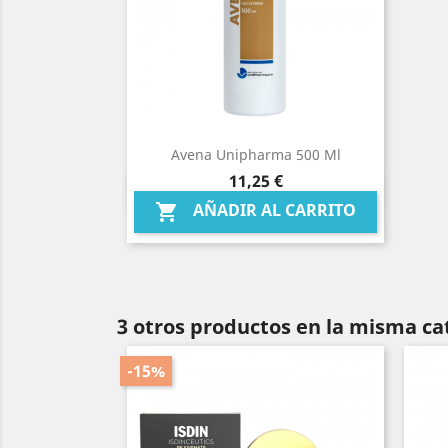
Avena Unipharma 500 Ml
Precio
11,25 €
Vista rápida

AÑADIR AL CARRITO

3 otros productos en la misma ca
-15%