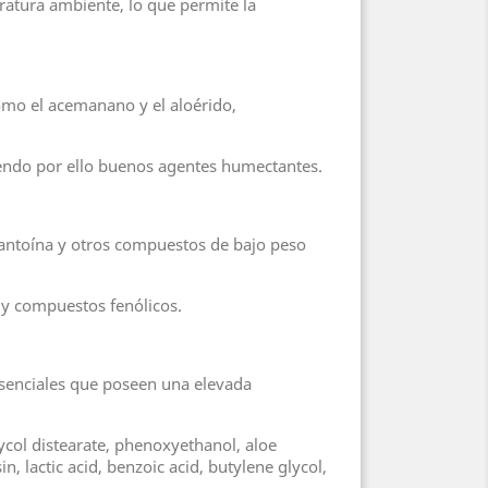
atura ambiente, lo que permite la
omo el acemanano y el aloérido,
siendo por ello buenos agentes humectantes.
alantoína y otros compuestos de bajo peso
s y compuestos fenólicos.
 esenciales que poseen una elevada
ycol distearate, phenoxyethanol, aloe
, lactic acid, benzoic acid, butylene glycol,