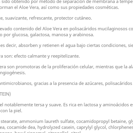
 ha sido obtenido por método de separación de membrana a temper
 forman el Aloe Vera, así como sus propiedades cosméticas.
e, suavizante, refrescante, protector cutáneo.
elevado contenido del Aloe Vera en polisacáridos mucilaginosos c
o por glucosa, galactosa, manosa y arabinosa.
es decir, absorben y retienen el agua bajo ciertas condiciones, 
 son: efecto calmante y reepitelizante.
era son promotoras de la proliferación celular, mientras que la 
 angiogénesis.
ntimicrobianos, gracias a la presencia de azúcares, polisacárido
TEIN)
piel notablemente tersa y suave. Es rica en lactosa y aminoácidos
con la piel.
-2 stearate, ammonium laureth sulfate, cocamidopropyl betaine, gl
, cocamide dea, hydrolyzed casein, caprylyl glycol, chlorphenesin