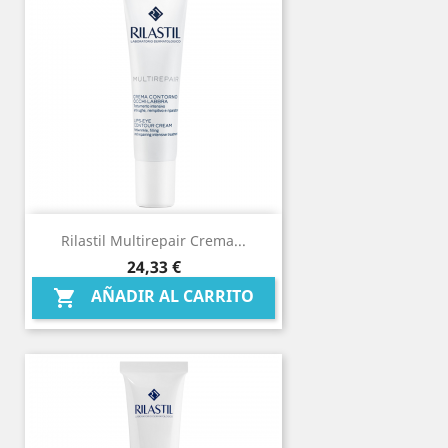
Rilastil Multirepair Crema...
Precio
24,33 €
AÑADIR AL CARRITO
