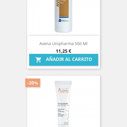
Avena Unipharma 500 Ml
Precio
11,25 €
AÑADIR AL CARRITO

-20%