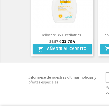
Heliocare 360º Pediatrics...
Iap
Precio
Precio
22,73 €
31,57 €
Vista rápida

base
AÑADIR AL CARRITO

Infórmese de nuestras últimas noticias y
ofertas especiales
Pu
co