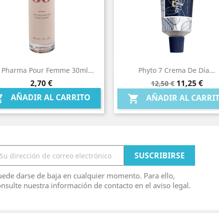
 Pharma Pour Femme 30ml...
Phyto 7 Crema De Día...
Precio
Precio
Precio
2,70 €
11,25 €
12,50 €
Vista rápida
Vista rápida


base
AÑADIR AL CARRITO

AÑADIR AL CARRI

ede darse de baja en cualquier momento. Para ello,
nsulte nuestra información de contacto en el aviso legal.