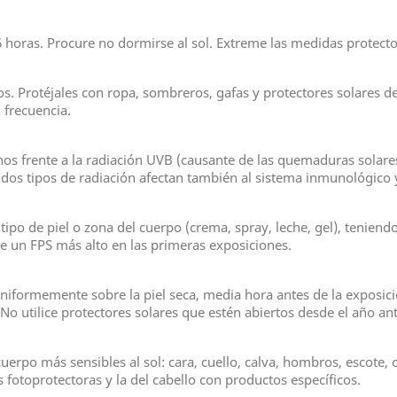
16 horas. Procure no dormirse al sol. Extreme las medidas protector
. Protéjales con ropa, sombreros, gafas y protectores solares de
 frecuencia.
enos frente a la radiación UVB (causante de las quemaduras solare
 dos tipos de radiación afectan también al sistema inmunológico 
tipo de piel o zona del cuerpo (crema, spray, leche, gel), teniendo
ee un FPS más alto en las primeras exposiciones.
iformemente sobre la piel seca, media hora antes de la exposición
No utilice protectores solares que estén abiertos desde el año ant
cuerpo más sensibles al sol: cara, cuello, calva, hombros, escote
s fotoprotectoras y la del cabello con productos específicos.