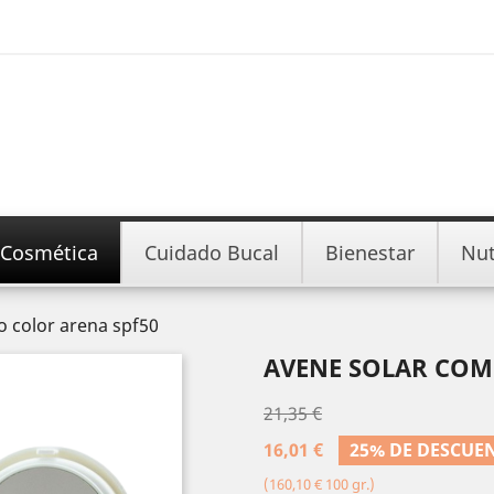
Cosmética
Cuidado Bucal
Bienestar
Nut
 color arena spf50
AVENE SOLAR COM
21,35 €
16,01 €
25% DE DESCUE
(160,10 € 100 gr.)