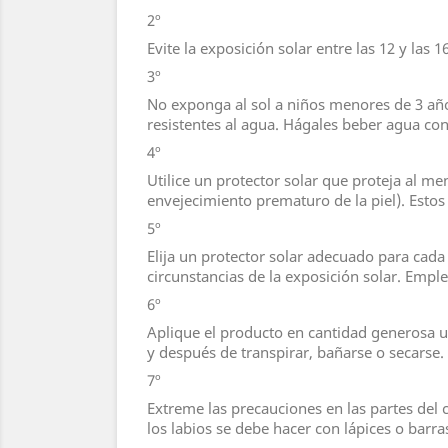
2º
Evite la exposición solar entre las 12 y las 
3º
No exponga al sol a niños menores de 3 años
resistentes al agua. Hágales beber agua con
4º
Utilice un protector solar que proteja al m
envejecimiento prematuro de la piel). Estos
5º
Elija un protector solar adecuado para cada 
circunstancias de la exposición solar. Empl
6º
Aplique el producto en cantidad generosa un
y después de transpirar, bañarse o secarse. 
7º
Extreme las precauciones en las partes del 
los labios se debe hacer con lápices o barra